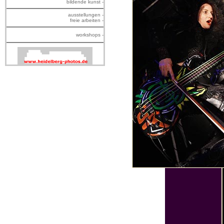
bildende kunst -
ausstellungen -
freie arbeiten -
workshops -