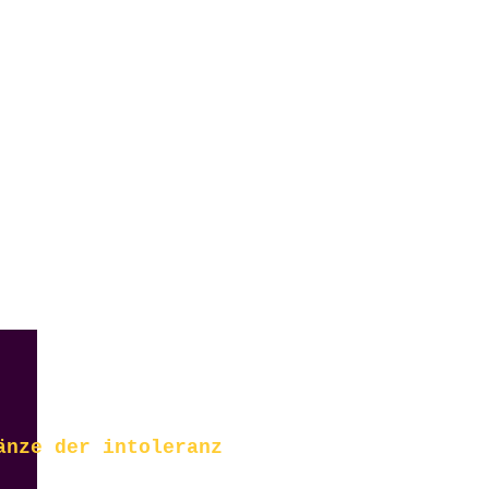
er/CD-fotos
|
hochzeiten
|
produkte/firmen
|
gebäude
|
reportagen
|
bildende kunst
|
ausstellunge
änze der intoleranz