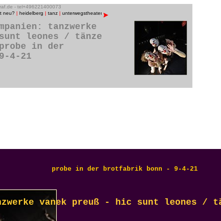
graf.de - tel+496221400073
st neu?
|
heidelberg
|
tanz
|
unterwegstheater
|
raum13
|
bühnenfotos
|
menschen/porträts
|
musik
mpanien: tanzwerke
sunt leones / tänze
probe in der
9-4-21
probe in der brotfabrik bonn - 9-4-21
nzwerke vanek preuß - hic sunt leones / t