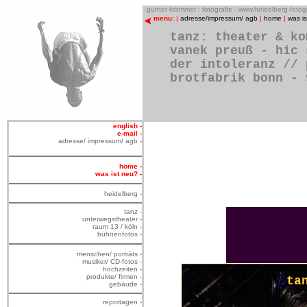
o
günter krämmer : fotografie - www.heidelberg-foto
menu:
|
adresse/impressum/ agb
|
home
|
was i
tanz: theater & ko
vanek preuß - hic 
der intoleranz // 
brotfabrik bonn - 
english -
e-mail -
adresse/ impressum/ agb -
home -
was ist neu? -
heidelberg -
tanz -
unterwegstheater -
raum 13 / köln -
bühnenfotos -
menschen/ porträts -
musiker/ CD-fotos -
hochzeiten -
produkte/ firmen -
ta
gebäude -
reportagen -