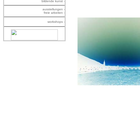
bildende kunst -
ausstellungen -
freie arbeiten -
workshops -