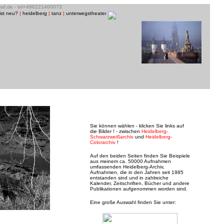
graf.de - tel+496221400073
ist neu?
|
heidelberg
|
tanz
|
unterwegstheater
|
raum13
|
bühnenfotos
|
menschen/porträts
|
musi
Sie können wählen - klicken Sie links auf
die Bilder ! - zwischen
Heidelberg-
Schwarzweißarchiv
und
Heidelberg-
Colorarchiv
!
Auf den beiden Seiten finden Sie Beispiele
aus meinem ca. 50000 Aufnahmen
umfassenden Heidelberg-Archiv,
Aufnahmen, die in den Jahren seit 1985
entstanden sind und in zahlreiche
Kalender, Zeitschriften, Bücher und andere
Publikationen aufgenommen worden sind.
Eine große Auswahl finden Sie unter: