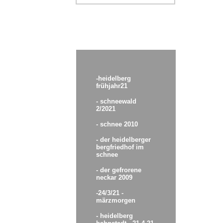
-heidelberg
frühjahr21
- schneewald
2/2021
- schnee 2010
- der heidelberger
bergfriedhof im
schnee
-
der gefrorene
neckar 2009
-24/3/21 -
märzmorgen
- heidelberg