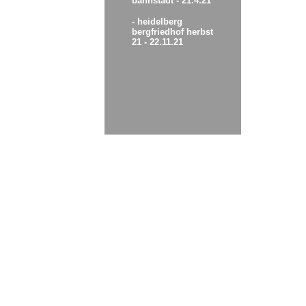
bahnstadt - 21.4.21
- heidelberg
bergfriedhof herbst
21 - 22.11.21