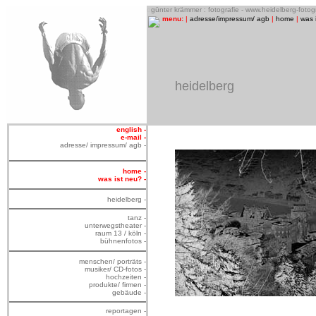
o
günter krämmer : fotografie - www.heidelberg-foto
menu:
|
adresse/impressum/ agb
|
home
|
was 
heidelberg
english -
e-mail -
adresse/ impressum/ agb -
home -
was ist neu? -
heidelberg -
tanz -
unterwegstheater -
raum 13 / köln -
bühnenfotos -
menschen/ porträts -
musiker/ CD-fotos -
hochzeiten -
produkte/ firmen -
gebäude -
reportagen -