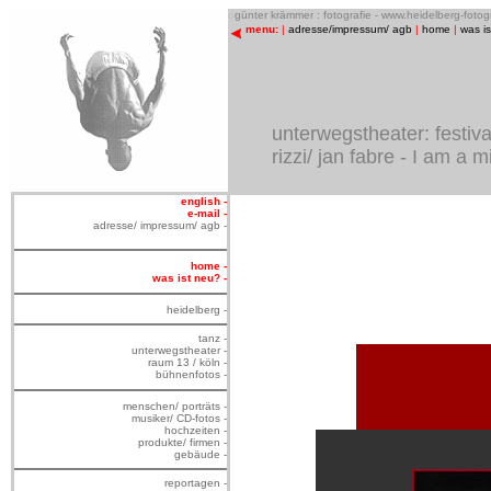
o
günter krämmer : fotografie - www.heidelberg-foto
menu:
|
adresse/impressum/ agb
|
home
|
was i
unterwegstheater: festiva
rizzi/ jan fabre - I am a 
english -
e-mail -
adresse/ impressum/ agb -
home -
was ist neu? -
heidelberg -
tanz -
unterwegstheater -
raum 13 / köln -
bühnenfotos -
menschen/ porträts -
musiker/ CD-fotos -
hochzeiten -
produkte/ firmen -
gebäude -
reportagen -