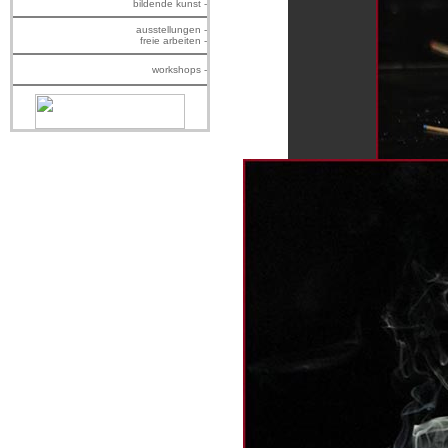
bildende kunst -
ausstellungen -
freie arbeiten -
workshops -