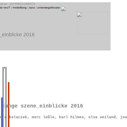
graf.de - tel+496221400073
ist neu?
|
heidelberg
|
tanz
|
unterwegstheater
|
raum13
|
bühnenfotos
|
menschen/porträts
|
musi
_einblicke 2016
 junge szene_einblicke 2016
nja kolaczek, marc leßle, karl hilmes, elsa weiland, jo