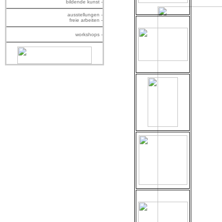
bildende kunst -
ausstellungen -
freie arbeiten -
workshops -