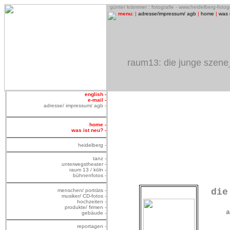
o
günter krämmer : fotografie - www.heidelberg-foto
menu:
|
adresse/impressum/ agb
|
home
|
was 
raum13: die junge szene
english -
e-mail -
adresse/ impressum/ agb -
home -
was ist neu? -
heidelberg -
tanz -
unterwegstheater -
raum 13 / köln -
bühnenfotos -
die
menschen/ porträts -
musiker/ CD-fotos -
hochzeiten -
produkte/ firmen -
a
gebäude -
reportagen -