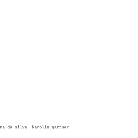
ker/CD-fotos
|
hochzeiten
|
produkte/firmen
|
gebäude
|
reportagen
|
bildende kunst
|
ausstellun
ana da silva, karolin gärtner