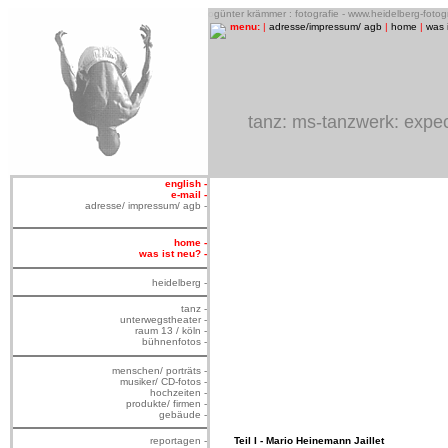
o
günter krämmer : fotografie - www.heidelberg-foto
menu:
|
adresse/impressum/ agb
|
home
|
was 
tanz: ms-tanzwerk: expect
english -
e-mail -
adresse/ impressum/ agb -
home -
was ist neu? -
heidelberg -
tanz -
unterwegstheater -
raum 13 / köln -
bühnenfotos -
menschen/ porträts -
musiker/ CD-fotos -
hochzeiten -
produkte/ firmen -
gebäude -
reportagen -
Teil I - Mario Heinemann Jaillet