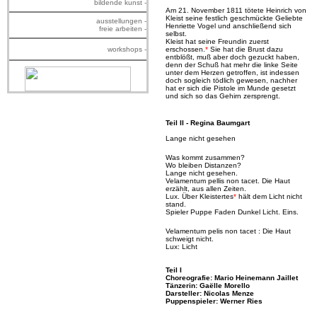
bildende kunst -
Am 21. November 1811 tötete Heinrich von
Kleist seine festlich geschmückte Geliebte
ausstellungen -
Henriette Vogel und anschließend sich
freie arbeiten -
selbst.
Kleist hat seine Freundin zuerst
workshops -
erschossen.
*
Sie hat die Brust dazu
entblößt, muß aber doch gezuckt haben,
denn der Schuß hat mehr die linke Seite
unter dem Herzen getroffen, ist indessen
doch sogleich tödlich gewesen, nachher
hat er sich die Pistole im Munde gesetzt
und sich so das Gehirn zersprengt.
Teil II - Regina Baumgart
Lange nicht gesehen
Was kommt zusammen?
Wo bleiben Distanzen?
Lange nicht gesehen.
Velamentum pellis non tacet. Die Haut
erzählt, aus allen Zeiten.
Lux. Über Kleistertes
*
hält dem Licht nicht
stand.
Spieler Puppe Faden Dunkel Licht. Eins.
Velamentum pelis non tacet : Die Haut
schweigt nicht.
Lux: Licht
Teil I
Choreografie: Mario Heinemann Jaillet
Tänzerin: Gaëlle Morello
Darsteller: Nicolas Menze
Puppenspieler: Werner Ries