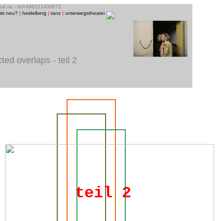
graf.de - tel+496221400073
ist neu?
|
heidelberg
|
tanz
|
unterwegstheater
|
raum13
|
bühnenfotos
|
menschen/porträts
|
musi
ed overlaps - teil 2
teil 2