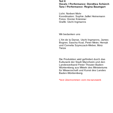
Teil II
Vocals / Performance: Dorothea Schürch
Tanz / Performance: Regina Baumgart
Licht: Norbert Mohr
Koordination: Sophie Jaillet Heinemann
Fotos: Günter Krämmer
Grafik: Uschi Ingmanns
Wir bedanken uns
L'Art de la Danse, Uschi Ingmanns, James
Bogner, Sascha Koal, Peter Meier, Henryk
und Cornelia Szymczack-Weber, Motz
Tietze
Die Produktion wird gefördert durch das
Kulturamt der Stadt Mannheim und den
Landesverband Freier Theater Baden-
Württemberg aus Mitteln des Ministeriums
für Wissenschaft und Kunst des Landes
Baden-Württemberg.
*text übernommen vom ms-tanzwerk