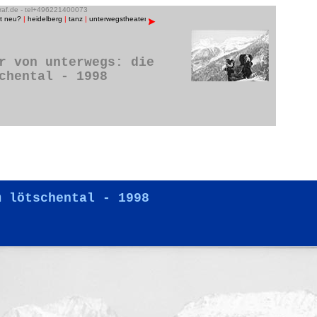
graf.de - tel+496221400073
st neu?
|
heidelberg
|
tanz
|
unterwegstheater
|
raum13
|
bühnenfotos
|
menschen/porträts
|
musik
r von unterwegs: die
chental - 1998
m lötschental - 1998