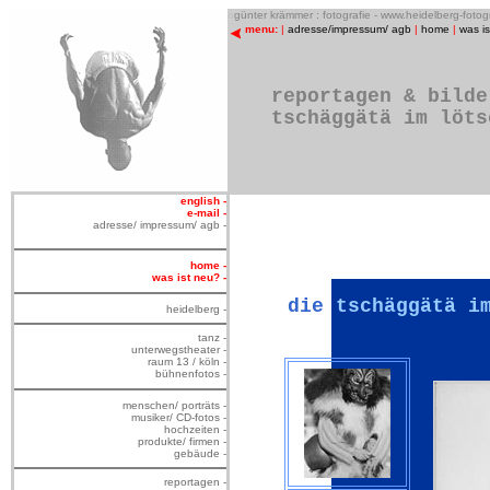
o
günter krämmer : fotografie - www.heidelberg-foto
menu:
|
adresse/impressum/ agb
|
home
|
was i
reportagen & bilde
tschäggätä im löts
english -
e-mail -
adresse/ impressum/ agb -
home -
was ist neu? -
die
tschäggätä i
heidelberg -
tanz -
unterwegstheater -
raum 13 / köln -
bühnenfotos -
menschen/ porträts -
musiker/ CD-fotos -
hochzeiten -
produkte/ firmen -
gebäude -
reportagen -