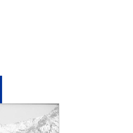
er/CD-fotos
|
hochzeiten
|
produkte/firmen
|
gebäude
|
reportagen
|
bildende kunst
|
ausstellunge