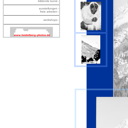
bildende kunst -
ausstellungen -
freie arbeiten -
workshops -