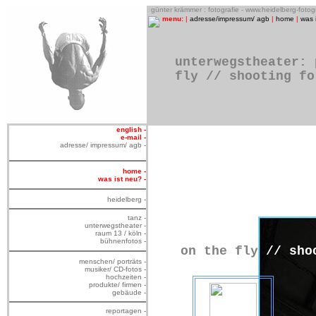
o
günter krämmer : fotografie - www.heidelberg-foto
menu:
|
adresse/impressum/ agb
|
home
|
was 
unterwegstheater: 
fly // shooting fo
english -
e-mail -
adresse/ impressum/ agb -
home -
was ist neu? -
heidelberg -
tanz -
unterwegstheater -
raum 13 / köln -
bühnenfotos -
on the fly
// sho
menschen/ porträts -
musiker/ CD-fotos -
hochzeiten -
produkte/ firmen -
gebäude -
reportagen -