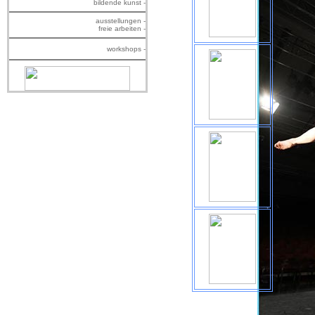
bildende kunst -
ausstellungen -
freie arbeiten -
workshops -