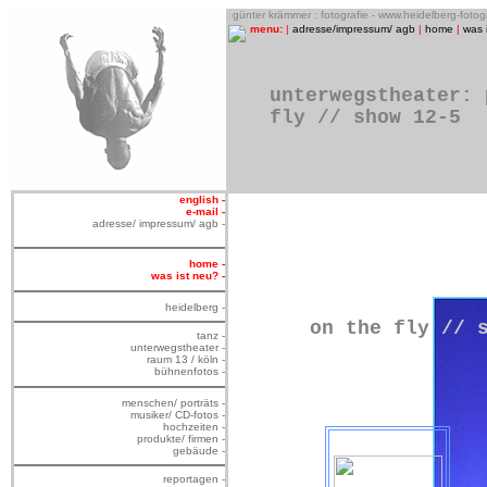
o
günter krämmer : fotografie - www.heidelberg-foto
menu:
|
adresse/impressum/ agb
|
home
|
was 
unterwegstheater: 
fly // show 12-5
english -
e-mail -
adresse/ impressum/ agb -
home -
was ist neu? -
heidelberg -
on the fly
// 
tanz -
unterwegstheater -
raum 13 / köln -
bühnenfotos -
menschen/ porträts -
musiker/ CD-fotos -
hochzeiten -
produkte/ firmen -
gebäude -
reportagen -