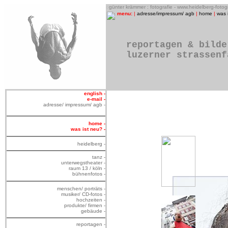
o
günter krämmer : fotografie - www.heidelberg-foto
menu:
|
adresse/impressum/ agb
|
home
|
was 
reportagen & bilde
luzerner strassenf
english -
e-mail -
adresse/ impressum/ agb -
home -
was ist neu? -
heidelberg -
tanz -
unterwegstheater -
raum 13 / köln -
bühnenfotos -
menschen/ porträts -
musiker/ CD-fotos -
hochzeiten -
produkte/ firmen -
gebäude -
reportagen -