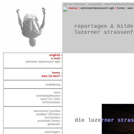
o
günter krämmer : fotografie - www.heidelberg-foto
menu:
|
adresse/impressum/ agb
|
home
|
was 
reportagen & bilde
luzerner strassenf
english -
e-mail -
adresse/ impressum/ agb -
home -
was ist neu? -
heidelberg -
tanz -
unterwegstheater -
raum 13 / köln -
bühnenfotos -
menschen/ porträts -
musiker/ CD-fotos -
hochzeiten -
die luze
rner stras
produkte/ firmen -
gebäude -
reportagen -