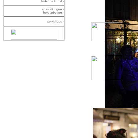
bildende kunst -
ausstellungen -
freie arbeiten -
workshops -