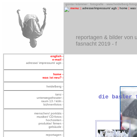
o
günter krämmer : fotografie - www.heidelberg-foto
menu:
|
adresse/impressum/ agb
|
home
|
was 
reportagen & bilder von 
fasnacht 2019 - f
english -
e-mail -
adresse/ impressum/ agb -
home -
was ist neu? -
heidelberg -
tanz -
die basler 
unterwegstheater -
raum 13 / köln -
bühnenfotos -
menschen/ porträts -
musiker/ CD-fotos -
hochzeiten -
produkte/ firmen -
gebäude -
reportagen -