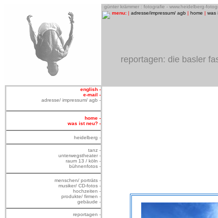
o
günter krämmer : fotografie - www.heidelberg-foto
menu:
|
adresse/impressum/ agb
|
home
|
was 
reportagen: die basler f
english -
e-mail -
adresse/ impressum/ agb -
home -
was ist neu? -
heidelberg -
tanz -
unterwegstheater -
raum 13 / köln -
bühnenfotos -
menschen/ porträts -
musiker/ CD-fotos -
hochzeiten -
produkte/ firmen -
gebäude -
reportagen -