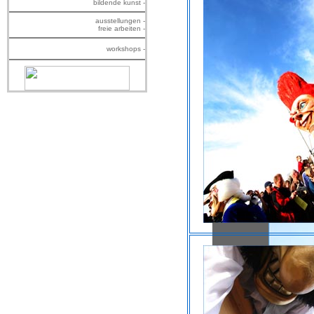
bildende kunst -
ausstellungen -
freie arbeiten -
workshops -