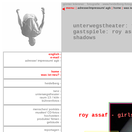
o
günter krämmer : fotografie - www.heidelberg-foto
menu:
|
adresse/impressum/ agb
|
home
|
was i
unterwegstheater: 
gastspiele: roy as
shadows
english -
e-mail -
adresse/ impressum/ agb -
home -
was ist neu? -
heidelberg -
tanz -
unterwegstheater -
raum 13 / köln -
bühnenfotos -
menschen/ porträts -
musiker/ CD-fotos -
roy assaf
-
girl
hochzeiten -
produkte/ firmen -
gebäude -
reportagen -