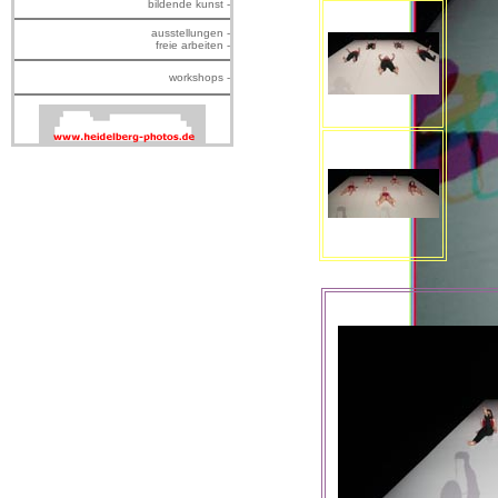
bildende kunst -
ausstellungen -
freie arbeiten -
workshops -