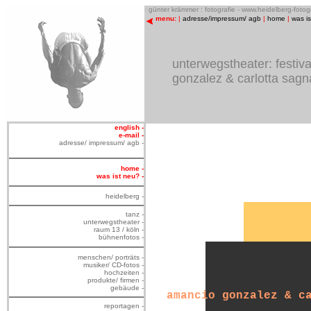
o
günter krämmer : fotografie - www.heidelberg-foto
menu:
|
adresse/impressum/ agb
|
home
|
was i
unterwegstheater: festiv
gonzalez & carlotta sagn
english -
e-mail -
adresse/ impressum/ agb -
home -
was ist neu? -
heidelberg -
tanz -
unterwegstheater -
raum 13 / köln -
bühnenfotos -
menschen/ porträts -
musiker/ CD-fotos -
hochzeiten -
produkte/ firmen -
gebäude -
amancio gonzalez & c
reportagen -