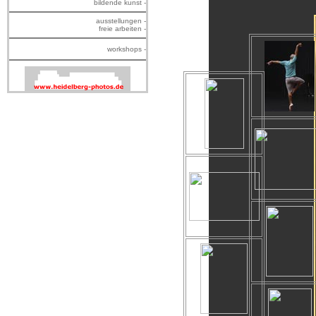
bildende kunst -
ausstellungen -
freie arbeiten -
workshops -