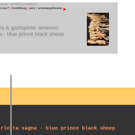
graf.de - tel+496221400073
st neu?
|
heidelberg
|
tanz
|
unterwegstheater
|
raum13
|
bühnenfotos
|
menschen/porträts
|
musik
als & gastspiele: amancio
a - blue prince black sheep
arlotta sagna - blue prince black sheep