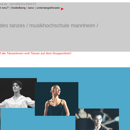
graf.de - tel+496221400073
st neu?
|
heidelberg
|
tanz
|
unterwegstheater
|
raum13
|
bühnenfotos
|
menschen/porträts
|
musik
 des tanzes / musikhochschule mannheim /
auf die Tänzerinnen und Tänzer auf dem Gruppenfoto!!