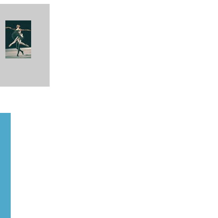
er/CD-fotos
|
hochzeiten
|
produkte/firmen
|
gebäude
|
reportagen
|
bildende kunst
|
ausstellunge