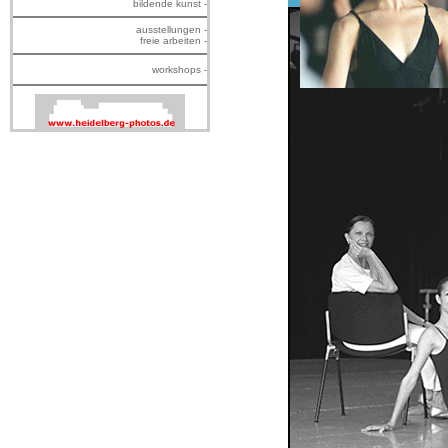
bildende kunst -
ausstellungen -
freie arbeiten -
workshops -