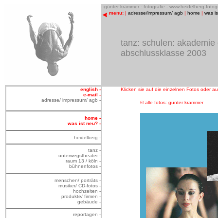
o
günter krämmer : fotografie - www.heidelberg-foto
menu:
|
adresse/impressum/ agb
|
home
|
was i
tanz: schulen: akademie
abschlussklasse 2003
english -
Klicken sie auf die einzelnen Fotos oder 
e-mail -
adresse/ impressum/ agb -
© alle fotos: günter krämmer
home -
was ist neu? -
heidelberg -
tanz -
unterwegstheater -
raum 13 / köln -
bühnenfotos -
menschen/ porträts -
musiker/ CD-fotos -
hochzeiten -
produkte/ firmen -
gebäude -
reportagen -