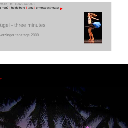
graf.de - tel+496221400073
st neu?
|
heidelberg
|
tanz
|
unterwegstheater
|
raum13
|
bühnenfotos
|
menschen/porträts
|
musik
lügel - three minutes
wetzinger tanztage 2009
r
o
t
e
n
f
l
ü
g
e
l
-
t
h
r
e
e
m
i
n
u
t
e
s
links :