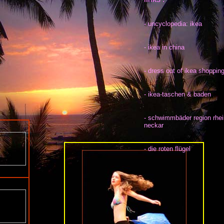
-
uncyclopedia: ikea
-
ikea in china
-
dress out of ikea shoppin
-
ikea-taschen & baden
-
schwimmbäder region rhei
neckar
-
die roten flügel