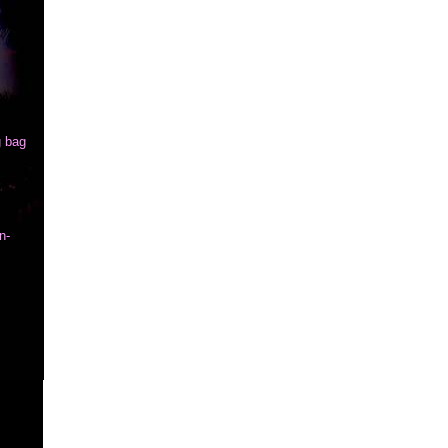
g
bag
n-