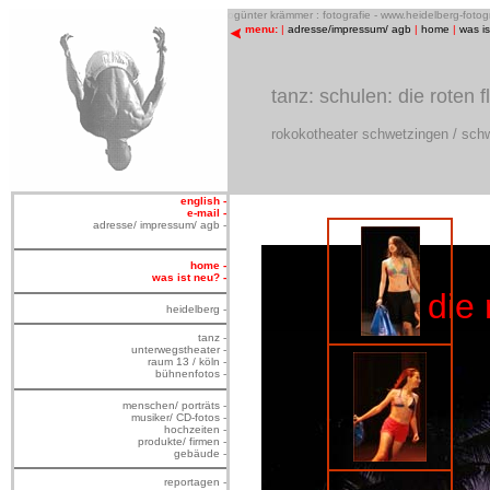
o
günter krämmer : fotografie - www.heidelberg-foto
menu:
|
adresse/impressum/ agb
|
home
|
was i
tanz: schulen: die roten f
rokokotheater schwetzingen / sch
english -
e-mail -
adresse/ impressum/ agb -
home -
was ist neu? -
d
i
e
heidelberg -
tanz -
unterwegstheater -
raum 13 / köln -
bühnenfotos -
menschen/ porträts -
musiker/ CD-fotos -
hochzeiten -
produkte/ firmen -
gebäude -
reportagen -