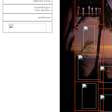
bildende kunst -
ausstellungen -
freie arbeiten -
workshops -